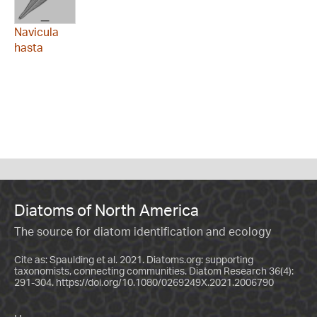
Navicula
hasta
Diatoms of North America
The source for diatom identification and ecology
Cite as: Spaulding et al. 2021. Diatoms.org: supporting
taxonomists, connecting communities. Diatom Research 36(4):
291-304.
https://doi.org/10.1080/0269249X.2021.2006790