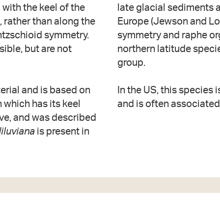
 with the keel of the
late glacial sediments a
 rather than along the
Europe (Jewson and Lowr
ntzschioid symmetry.
symmetry and raphe org
ible, but are not
northern latitude speci
group.
rial and is based on
In the US, this species 
 which has its keel
and is often associate
lve, and was described
iluviana
is present in