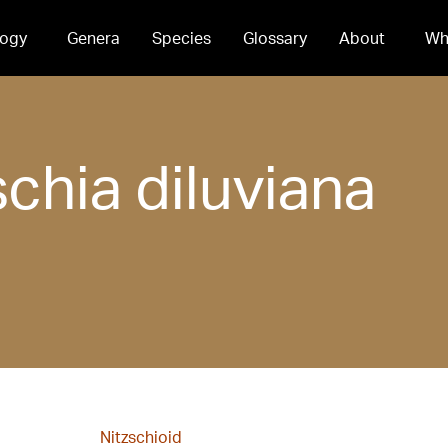
ogy
Genera
Species
Glossary
About
Wh
schia
diluviana
Nitzschioid