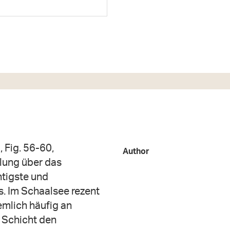
, Fig. 56-60,
Author
lung über das
htigste und
s. Im Schaalsee rezent
emlich häufig an
 Schicht den