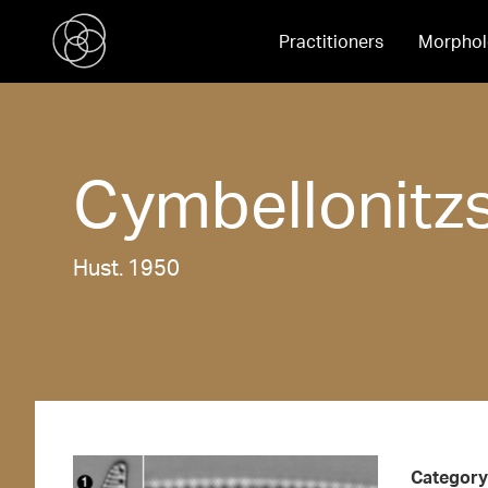
Practitioners
Morphol
Cymbellonitz
Hust. 1950
Category