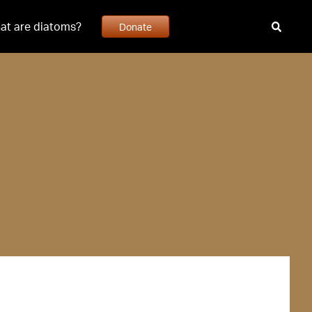
at are diatoms?
Donate