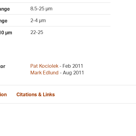
8.5-25 µm
ange
2-4 µm
nge
22-25
 10 µm
Pat Kociolek
- Feb 2011
tor
Mark Edlund
- Aug 2011
ion
Citations & Links