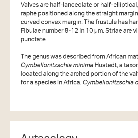
Valves are half-lanceolate or half-elliptical,
raphe positioned along the straight margin,
curved convex margin. The frustule has ha
Fibulae number 8-12 in 10 µm. Striae are vis
punctate.
The genus was described from African mate
Cymbellonitzschia minima
Hustedt, a taxon
located along the arched portion of the va
for a species in Africa.
Cymbellonitzschia d
Autecology