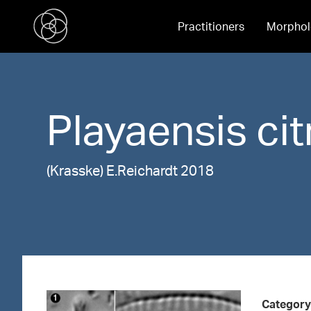
Practitioners
Morphol
Playaensis
cit
(Krasske) E.Reichardt 2018
Category