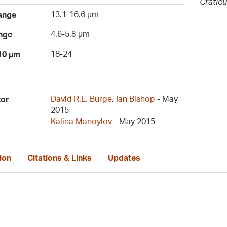
Craticu
13.1-16.6 µm
ange
4.6-5.8 µm
nge
18-24
 10 µm
David R.L. Burge
,
Ian Bishop
- May
tor
2015
Kalina Manoylov
- May 2015
ion
Citations & Links
Updates