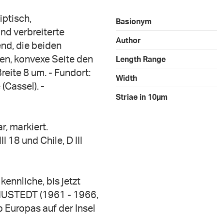
liptisch,
Basionym
d verbreiterte
Author
end, die beiden
en, konvexe Seite den
Length Range
eite 8 um. - Fundort:
Width
Cassel). -
Striae in 10µm
r, markiert.
 18 und Chile, D III
 kennliche, bis jetzt
 HUSTEDT (1961 - 1966,
 Europas auf der Insel