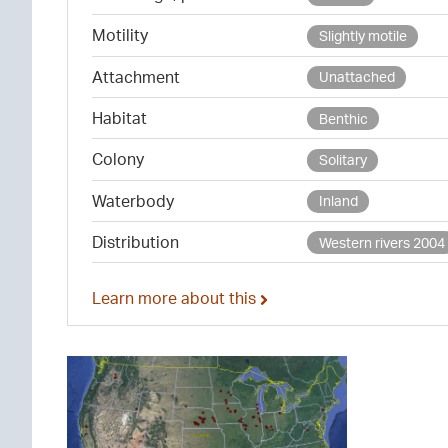
Motility
Slightly motile
Attachment
Unattached
Habitat
Benthic
Colony
Solitary
Waterbody
Inland
Distribution
Western rivers 2004
Learn more about this