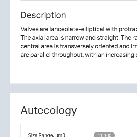
Description
Valves are lanceolate-elliptical with protra
valve ends. The striae are irregularly int
The axial area is narrow and straight. The ra
central area is transversely oriented and ir
are parallel throughout, with an increasing
Autecology
Size Range, µm3
11-100