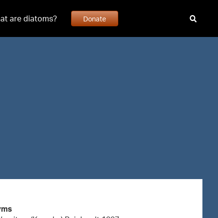
at are diatoms?
Donate
yms