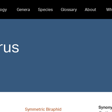
ogy
Genera
Species
Glossary
About
Wh
rus
Synon
Symmetric Biraphid