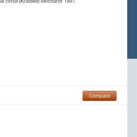
la citrus
(Krasske) Reichardt 1997.
Compare