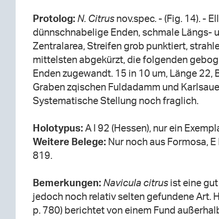
Protolog:
N. Citrus
nov.spec. - (Fig. 14). - El
dünnschnabelige Enden, schmale Längs- un
Zentralarea, Streifen grob punktiert, strahl
mittelsten abgekürzt, die folgenden gebog
Enden zugewandt. 15 in 10 um, Länge 22, Br
Graben zqischen Fuldadamm und Karlsaue (
Systematische Stellung noch fraglich.
Holotypus:
A I 92 (Hessen), nur ein Exempla
Weitere Belege:
Nur noch aus Formosa, E III
819.
Bemerkungen:
Navicula citrus
ist eine gut
jedoch noch relativ selten gefundene Art.
p. 780) berichtet von einem Fund außerhalb