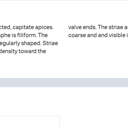
cted, capitate apices.
errupted. Areolae are
phe is filiform. The
coarse and and visible 
regularly shaped. Striae
 density toward the