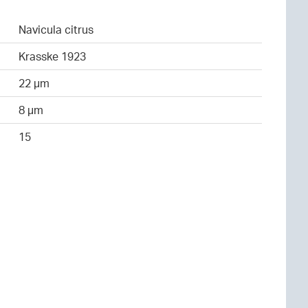
Navicula citrus
Krasske 1923
22 µm
8 µm
15