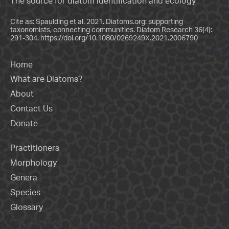
The source for diatom identification and ecology
Cite as: Spaulding et al. 2021. Diatoms.org: supporting
taxonomists, connecting communities. Diatom Research 36(4):
291-304.
https://doi.org/10.1080/0269249X.2021.2006790
Home
What are Diatoms?
About
Contact Us
Donate
Practitioners
Morphology
Genera
Species
Glossary