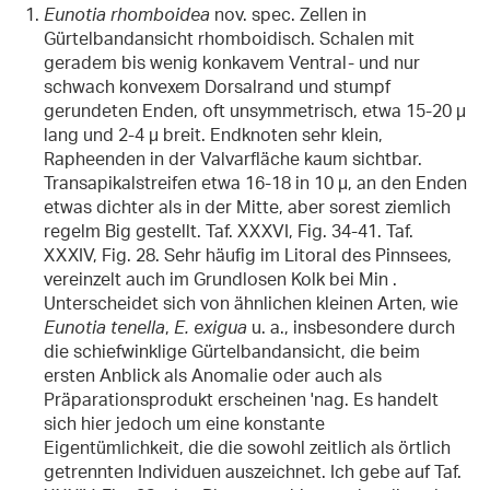
Eunotia rhomboidea
nov. spec. Zellen in
Gürtelbandansicht rhomboidisch. Schalen mit
geradem bis wenig konkavem Ventral- und nur
schwach konvexem Dorsalrand und stumpf
gerundeten Enden, oft unsymmetrisch, etwa 15-20 µ
lang und 2-4 µ breit. Endknoten sehr klein,
Rapheenden in der Valvarfläche kaum sichtbar.
Transapikalstreifen etwa 16-18 in 10 µ, an den Enden
etwas dichter als in der Mitte, aber sorest ziemlich
regelm Big gestellt. Taf. XXXVI, Fig. 34-41. Taf.
XXXIV, Fig. 28. Sehr häufig im Litoral des Pinnsees,
vereinzelt auch im Grundlosen Kolk bei Min .
Unterscheidet sich von ähnlichen kleinen Arten, wie
Eunotia tenella
,
E. exigua
u. a., insbesondere durch
die schiefwinklige Gürtelbandansicht, die beim
ersten Anblick als Anomalie oder auch als
Präparationsprodukt erscheinen 'nag. Es handelt
sich hier jedoch um eine konstante
Eigentümlichkeit, die die sowohl zeitlich als örtlich
getrennten Individuen auszeichnet. Ich gebe auf Taf.