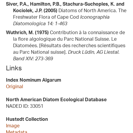
Siver, P.A., Hamilton, P.B., Stachura-Suchoples, K. and
Kociolek, J.P. (2005)
Diatoms of North America. The
Freshwater Flora of Cape Cod
Iconographia
Diatomologica 14: 1-463
Wuthrich, M. (1975)
Contribution à la connaissance de
la flore algologique du Parc National Suisse. Le
Diatomées. [Résultats des recherches scientifiques
au Parc National suisse].
Druck Lüdin, AG Liestal.
Band XIV: 273-369
Links
Index Nominum Algarum
Original
North American Diatom Ecological Database
NADED ID: 33051
Hustedt Collection
Image
Metadata