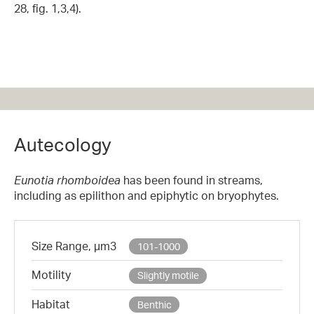
28, fig. 1,3,4).
Autecology
Eunotia rhomboidea
has been found in streams,
including as epilithon and epiphytic on bryophytes.
Size Range, µm3
101-1000
Motility
Slightly motile
Habitat
Benthic