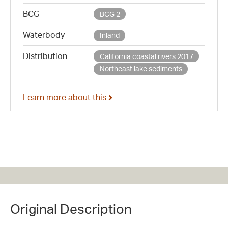
BCG
BCG 2
Waterbody
Inland
Distribution
California coastal rivers 2017
Northeast lake sediments
Learn more about this
Original Description